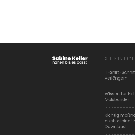
DIE NEUESTE
T-Shirt-Schni
verlängern
Wissen für Nä
Maßbänder
Richtig maßne
auch alleine! 
Download