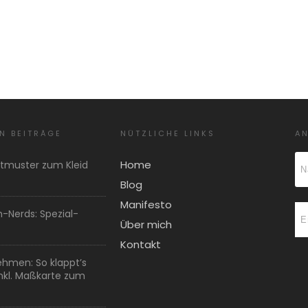
N BEITRÄGE
NÜTZLICHE LINKS
A
Home
ttmuster zum Kleid
Blog
Manifesto
h-Nerds: Spezial-
Über mich
Kontakt
hmen: So klappt’s
Inkl. Maßkarte zum