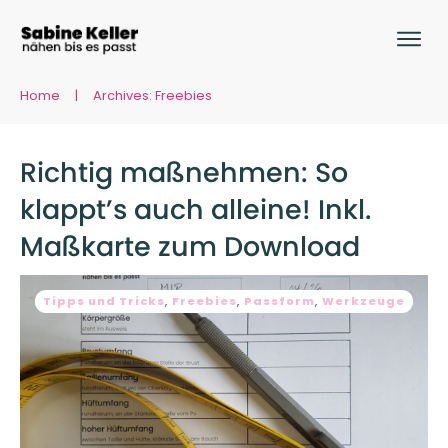
Home
|
Archives: Freebies
Richtig maßnehmen: So
klappt’s auch alleine! Inkl.
Maßkarte zum Download
Tipps und Tricks
,
Freebies
,
Passform
,
Werkzeuge