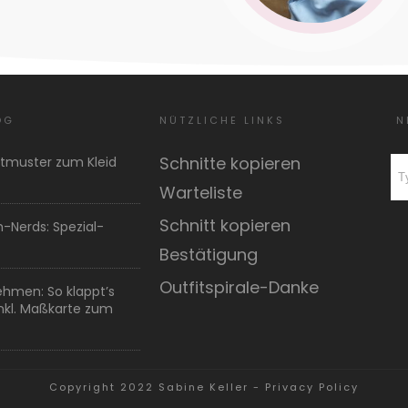
OG
NÜTZLICHE LINKS
N
Schnitte kopieren
ttmuster zum Kleid
Warteliste
Schnitt kopieren
h-Nerds: Spezial-
Bestätigung
Outfitspirale-Danke
hmen: So klappt’s
Inkl. Maßkarte zum
Copyright 2022
Sabine Keller
-
Privacy Policy